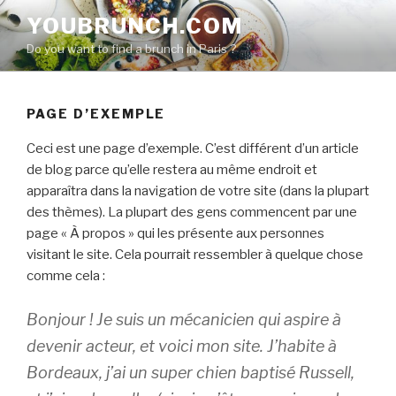
Aller
YOUBRUNCH.COM
au
Do you want to find a brunch in Paris ?
contenu
principal
PAGE D’EXEMPLE
Ceci est une page d’exemple. C’est différent d’un article
de blog parce qu’elle restera au même endroit et
apparaîtra dans la navigation de votre site (dans la plupart
des thèmes). La plupart des gens commencent par une
page « À propos » qui les présente aux personnes
visitant le site. Cela pourrait ressembler à quelque chose
comme cela :
Bonjour ! Je suis un mécanicien qui aspire à
devenir acteur, et voici mon site. J’habite à
Bordeaux, j’ai un super chien baptisé Russell,